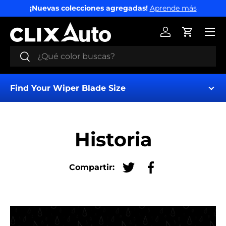
¡Nuevas colecciones agregadas!
Aprende más
IR AL CONTENIDO
Menú
Iniciar sesión
Carrito
Buscar
Buscar
Find Your Wiper Blade Size
Historia
Compartir:
Tuitear en Twitter
Compartir en Fac
Find My Wipers