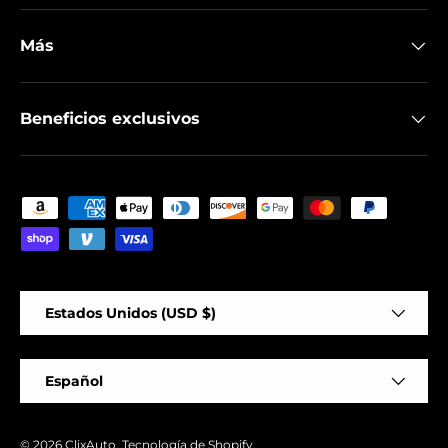
Más
Beneficios exclusivos
Formas de pago aceptadas
País/Región
Estados Unidos (USD $)
Idioma
Español
© 2026
ClixAuto
.
Tecnología de Shopify
.