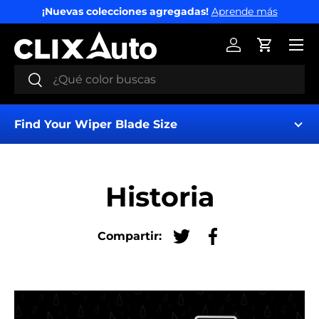
¡Nuevas colecciones agregadas!
Aprende más
IR AL CONTENIDO
Menú
Iniciar sesión
Carrito
Buscar
Buscar
Find Your Wiper Blade Size
Historia
Compartir:
Tuitear en Twitter
Compartir en Fac
Find My Wipers