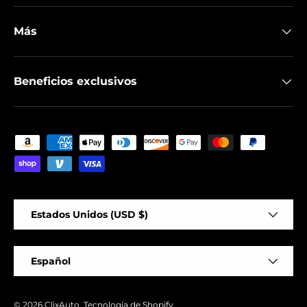
Más
Beneficios exclusivos
Formas de pago aceptadas
País/Región
Estados Unidos (USD $)
Idioma
Español
© 2026
ClixAuto
.
Tecnología de Shopify
.