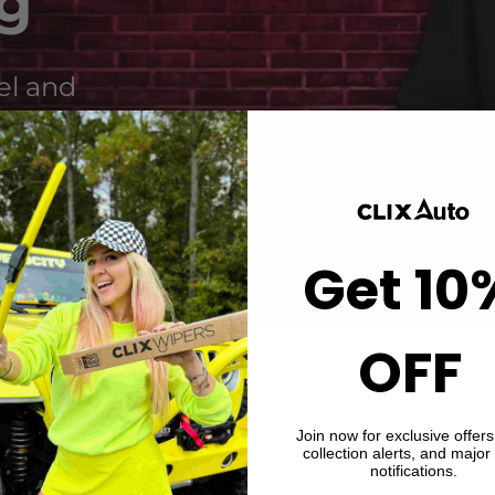
g
el and
sing your love for
Get 10
OFF
Join now for exclusive offer
collection alerts, and major
notifications.