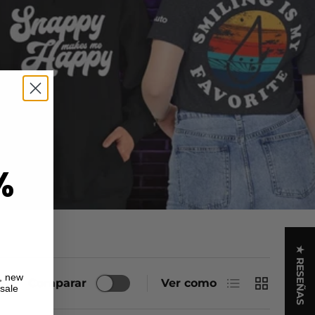
%
★ RESEÑAS
s, new
Lista
Cuadrícula
Comparar
Ver como
 sale