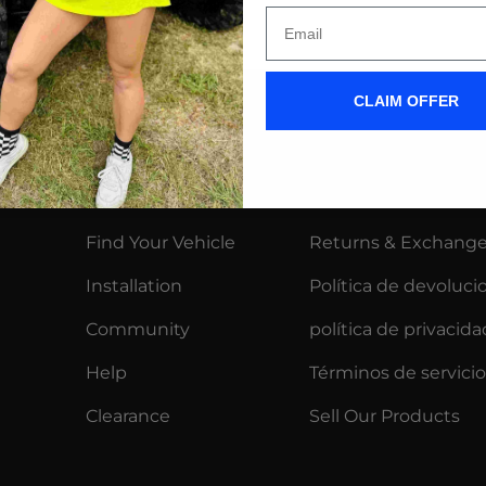
CLAIM OFFER
Comercio
Más
Wiper Blades
Contacto
Find Your Vehicle
Returns & Exchang
Installation
Política de devoluci
Community
política de privacida
Help
Términos de servicio
Clearance
Sell Our Products