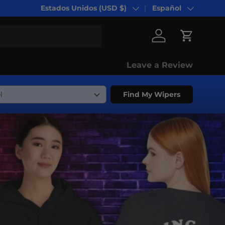
Estados Unidos (USD $)
Español
País/Región
Idioma
Iniciar sesión
Carrito
Leave a Review
Find My Wipers