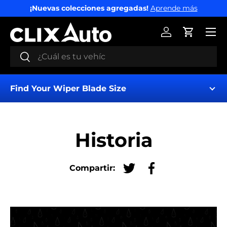
¡Nuevas colecciones agregadas!
Aprende más
IR AL CONTENIDO
Menú
Iniciar sesión
Carrito
Buscar
Buscar
Find Your Wiper Blade Size
Historia
Compartir:
Tuitear en Twitter
Compartir en Fac
Find My Wipers