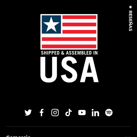
★ RESEÑAS
Twitter
Facebook
Instagram
TikTok
YouTube
Linkedin
Spotify