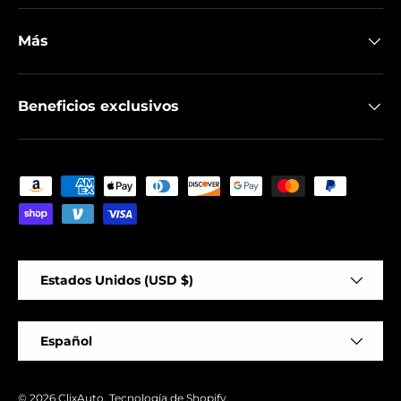
Más
Beneficios exclusivos
Formas de pago aceptadas
País/Región
Estados Unidos (USD $)
Idioma
Español
© 2026
ClixAuto
.
Tecnología de Shopify
.