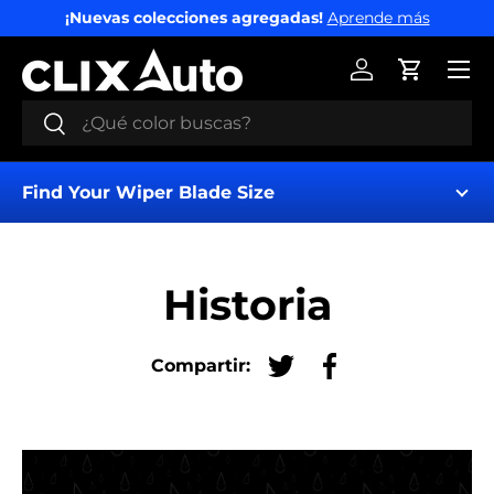
¡Nuevas colecciones agregadas!
Aprende más
IR AL CONTENIDO
Menú
Iniciar sesión
Carrito
Buscar
Buscar
Find Your Wiper Blade Size
Historia
Compartir:
Tuitear en Twitter
Compartir en Fac
Find My Wipers