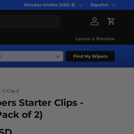
Estados Unidos (USD $)
Español
País/Región
Idioma
Iniciar sesión
Carrito
Leave a Review
Find My Wipers
:
C-Clip-2
ers Starter Clips -
Pack of 2)
USD