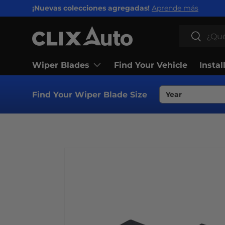
¡Nuevas colecciones agregadas!
Aprende más
IR AL CONTENIDO
Buscar
Buscar
Wiper Blades
Find Your Vehicle
Instal
Find Your Wiper Blade Size