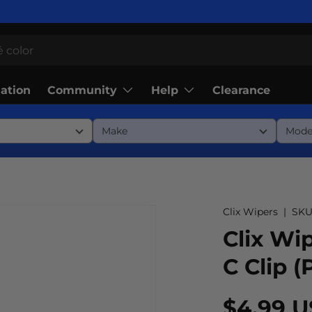
Community
Help
lation
Clearance
Clix Wipers
|
SKU
Clix Wip
C Clip (
$4.99 