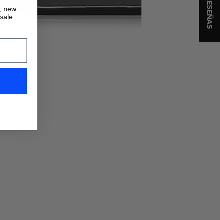
★ RESEÑAS
s, new
 sale