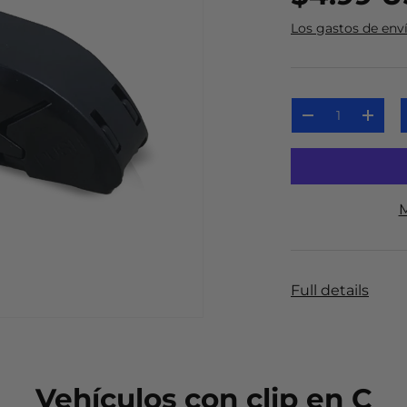
Los gastos de env
Cant.
-
+
M
Full details
Vehículos con clip en C