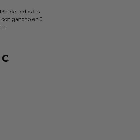
 98% de todos los
e con gancho en J,
ta.
 C