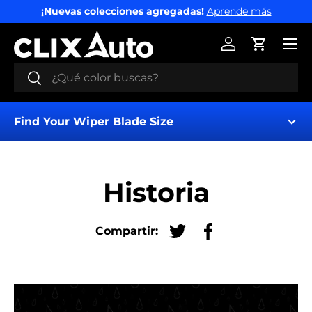
¡Nuevas colecciones agregadas!
Aprende más
IR AL CONTENIDO
Menú
Iniciar sesión
Carrito
Buscar
Buscar
Find Your Wiper Blade Size
Historia
Compartir:
Tuitear en Twitter
Compartir en Fac
Find My Wipers