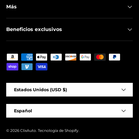
Más
Beneficios exclusivos
Formas de pago aceptadas
País/Región
Estados Unidos (USD $)
Idioma
Español
© 2026
ClixAuto
.
Tecnología de Shopify
.