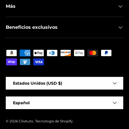
Más
Beneficios exclusivos
Formas de pago aceptadas
País/Región
Estados Unidos (USD $)
Idioma
Español
© 2026
ClixAuto
.
Tecnología de Shopify
.