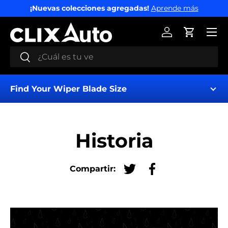
¡Nuevas colecciones agregadas!
Aprende más
IR AL CONTENIDO
Menú
Iniciar sesión
Carrito
Buscar
Buscar
Find Your Wiper Blade Size
Historia
Compartir:
Tuitear en Twitter
Compartir en Fac
Find My Wipers