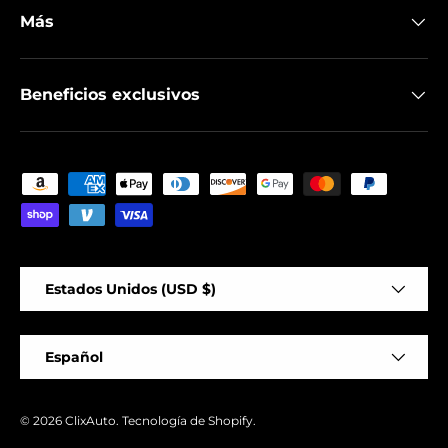
Más
Beneficios exclusivos
Formas de pago aceptadas
País/Región
Estados Unidos (USD $)
Idioma
Español
© 2026
ClixAuto
.
Tecnología de Shopify
.