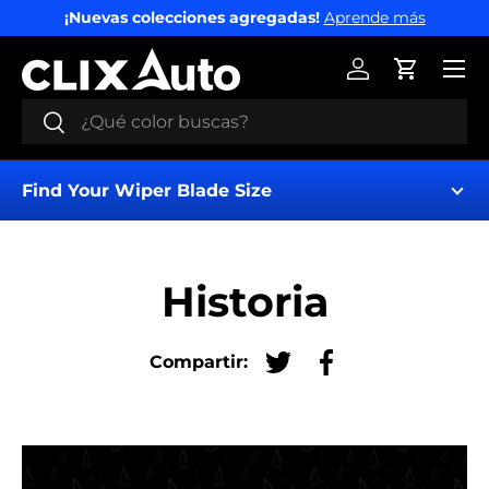
¡Nuevas colecciones agregadas!
Aprende más
IR AL CONTENIDO
Menú
Iniciar sesión
Carrito
Buscar
Buscar
Find Your Wiper Blade Size
Historia
Compartir:
Tuitear en Twitter
Compartir en Fac
Find My Wipers