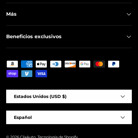
Más
Beneficios exclusivos
Formas de pago aceptadas
País/Región
Estados Unidos (USD $)
Idioma
Español
© 2026
ClixAuto
.
Tecnología de Shopify
.