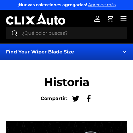
¡Nuevas colecciones agregadas!
Aprende más
IR AL CONTENIDO
Menú
Iniciar sesión
Carrito
Buscar
Buscar
Find Your Wiper Blade Size
Historia
Compartir:
Tuitear en Twitter
Compartir en Fac
Find My Wipers