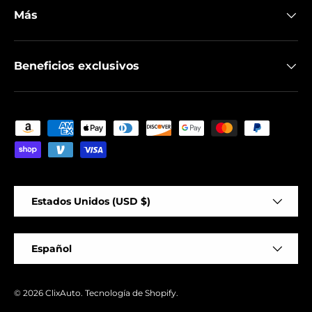
Más
Beneficios exclusivos
Formas de pago aceptadas
País/Región
Estados Unidos (USD $)
Idioma
Español
© 2026
ClixAuto
.
Tecnología de Shopify
.