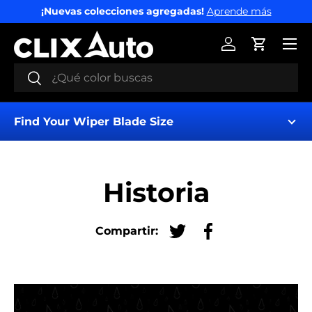
¡Nuevas colecciones agregadas!
Aprende más
IR AL CONTENIDO
Menú
Iniciar sesión
Carrito
Buscar
Buscar
Find Your Wiper Blade Size
Historia
Compartir:
Tuitear en Twitter
Compartir en Fac
Find My Wipers