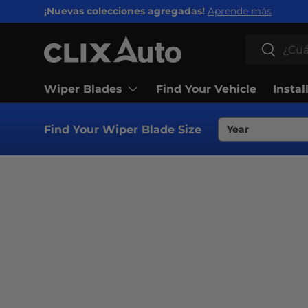
¡Nuevas colecciones agregadas!
Aprende más
IR AL CONTENIDO
Buscar
Buscar
Wiper Blades
Find Your Vehicle
Instal
Find Your Wiper Blade Size