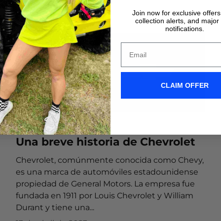
Join now for exclusive offer
collection alerts, and major
notifications.
CLAIM OFFER
chevrolet
Una breve historia de Chevrolet
Chevrolet, comúnmente conocida como Chevy,
es una marca de automóviles estadounidense
propiedad de General Motors. La empresa fue
fundada en 1911 por Louis Chevrolet y William
Durant y tiene una...