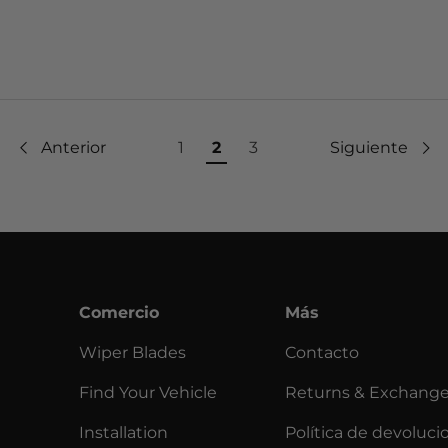
Anterior
1
2
3
Siguiente
Comercio
Más
Wiper Blades
Contacto
Find Your Vehicle
Returns & Exchang
Installation
Política de devoluci