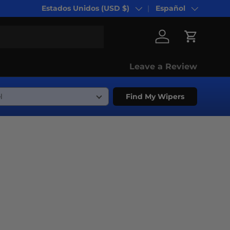
Estados Unidos (USD $)
Español
País/Región
Idioma
Iniciar sesión
Carrito
Leave a Review
Find My Wipers
ebook