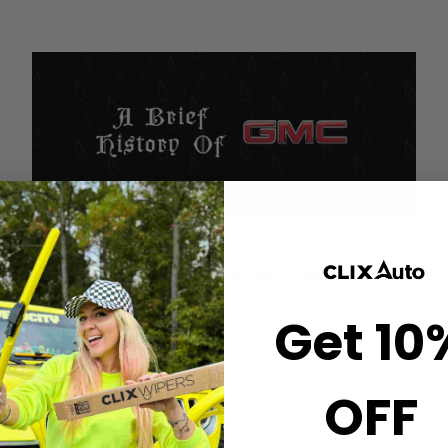
gmc
Una breve historia de GMC
GMC, también conocida como General Motors
Get 10
Truck Company, es una marca de automóviles
estadounidense que se especializa en la
producción de camiones, furgonetas y SUV. La
OFF
empresa fue fundada en...
13 de abril de 2023