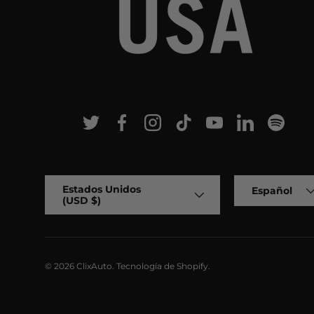
Twitter
Facebook
Instagram
TikTok
YouTube
Linkedin
Spotif
País/Región
Idioma
Estados Unidos
Español
(USD $)
© 2026
ClixAuto
.
Tecnología de Shopify
.