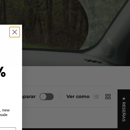
%
Lista
Cuadrícula
Comparar
Ver como
★ RESEÑAS
s, new
 sale