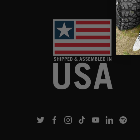
Twitter
Facebook
Instagram
TikTok
YouTube
Linkedin
Spotif