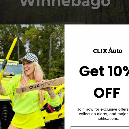
Winnebago
Get 10
OFF
 A-Z
Join now for exclusive offer
collection alerts, and major
notifications.