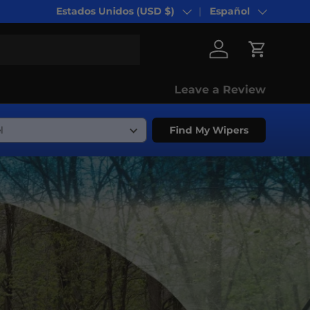
Estados Unidos (USD $)
Español
País/Región
Idioma
Iniciar sesión
Carrito
Leave a Review
Find My Wipers