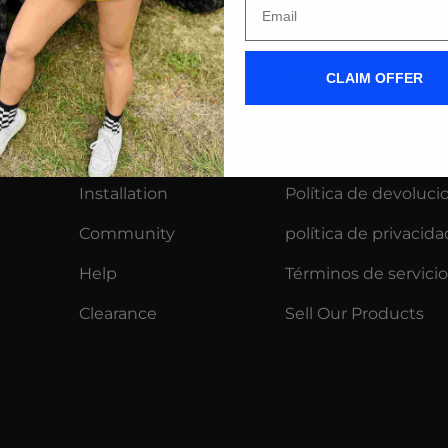
Comercio
Más
CLAIM OFFER
Wiper Blades
Contacto
Find Your Vehicle
Returns & Exchang
Installation
Política de devoluci
Community
política de privacida
Help
Términos de servicio
Clearance
Sell Our Products
y