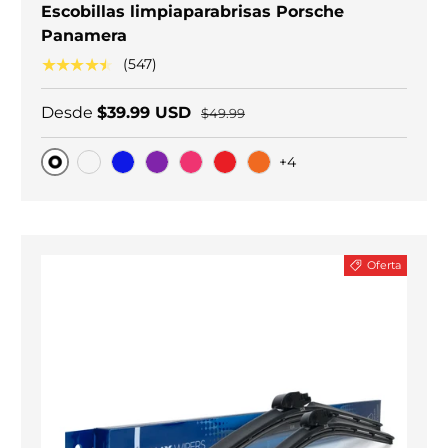
Escobillas limpiaparabrisas Porsche
Panamera
★★★★★
(547)
Desde
$39.99 USD
$49.99
+4
Original
Carbono negro
Blue
Purple
Pink
Red
Orange
Oferta