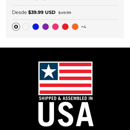
Desde
$39.99 USD
$49.99
+4
Original
Carbono negro
Blue
Purple
Pink
Red
Orange