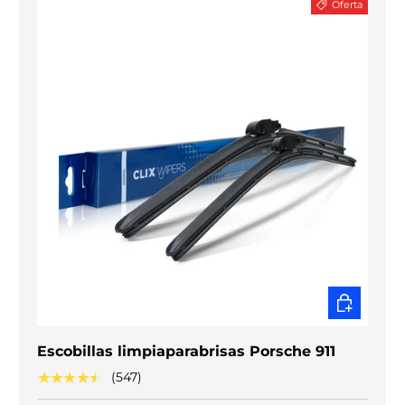
Oferta
ELEGIR O
Escobillas limpiaparabrisas Porsche 911
★★★★★
(547)