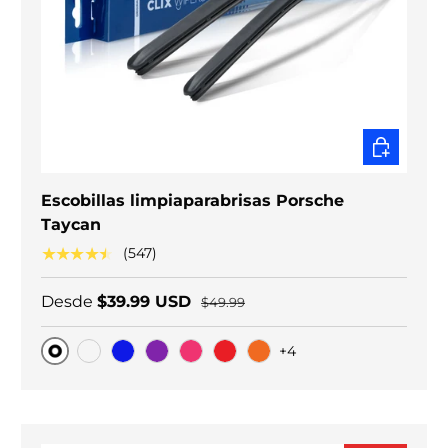
ELEGIR O
Escobillas limpiaparabrisas Porsche
Taycan
★★★★★
(547)
Desde
$39.99 USD
$49.99
+4
Original
Carbono negro
Blue
Purple
Pink
Red
Orange