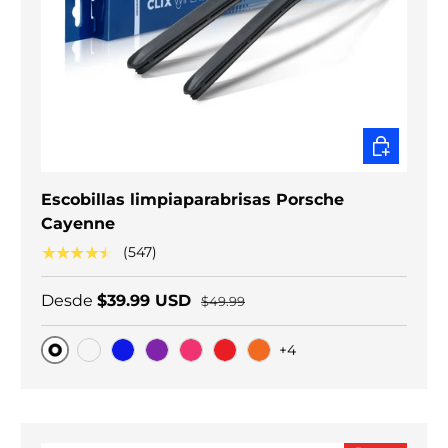
ELEGIR O
Escobillas limpiaparabrisas Porsche
Cayenne
★★★★★
(547)
Desde
$39.99 USD
$49.99
+4
Original
Carbono negro
Blue
Purple
Pink
Red
Orange