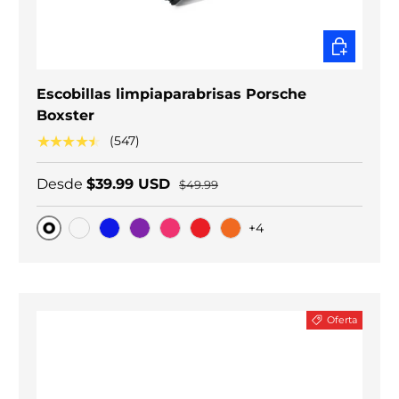
ELEGIR O
Escobillas limpiaparabrisas Porsche
Boxster
★★★★★
(547)
Desde
$39.99 USD
$49.99
+4
Original
Carbono negro
Blue
Purple
Pink
Red
Orange
Oferta