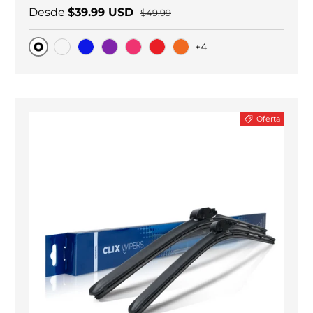
Desde
$39.99 USD
$49.99
+4
Original
Carbono negro
Blue
Purple
Pink
Red
Orange
Oferta