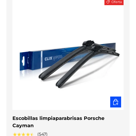
Oferta
ELEGIR O
Escobillas limpiaparabrisas Porsche
Cayman
★★★★★
(547)