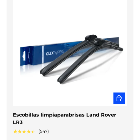
ELEGIR O
Escobillas limpiaparabrisas Land Rover
LR3
★★★★★
(547)