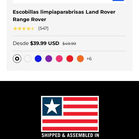
Escobillas limpiaparabrisas Land Rover
Range Rover
★★★★★
(547)
Desde
$39.99 USD
$49.99
+6
Original
Carbono negro
Blue
Purple
Pink
Red
Orange