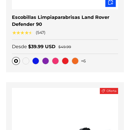
ELEGIR O
Escobillas Limpiaparabrisas Land Rover
Defender 90
★★★★★
(547)
Desde
$39.99 USD
$49.99
+6
Original
Carbono negro
Blue
Purple
Pink
Red
Orange
Oferta