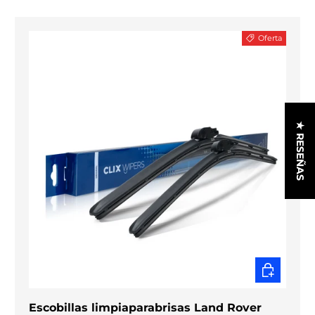
Oferta
★ RESEÑAS
ELEGIR O
Escobillas limpiaparabrisas Land Rover