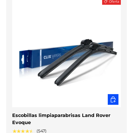
Oferta
ELEGIR O
Escobillas limpiaparabrisas Land Rover
Evoque
★★★★★
(547)