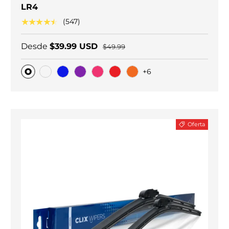
LR4
★★★★★
(547)
Desde
$39.99 USD
$49.99
+6
Original
Carbono negro
Blue
Purple
Pink
Red
Orange
Oferta