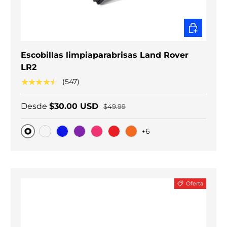
ELEGIR O
Escobillas limpiaparabrisas Land Rover
LR2
★★★★★
(547)
Desde
$30.00 USD
$49.99
+6
Original
Carbono negro
Blue
Purple
Pink
Red
Orange
Oferta