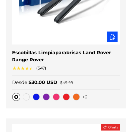
ELEGIR O
Escobillas Limpiaparabrisas Land Rover
Range Rover
★★★★★
(547)
Desde
$30.00 USD
$49.99
+6
Original
Carbono negro
Blue
Purple
Pink
Red
Orange
Oferta