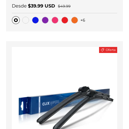
Desde
$39.99 USD
$49.99
+6
Original
Carbono negro
Blue
Purple
Pink
Red
Orange
Oferta