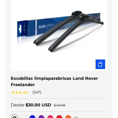
ELEGIR O
Escobillas limpiaparabrisas Land Rover
Freelander
★★★★★
(547)
Desde
$30.00 USD
$49.99
+6