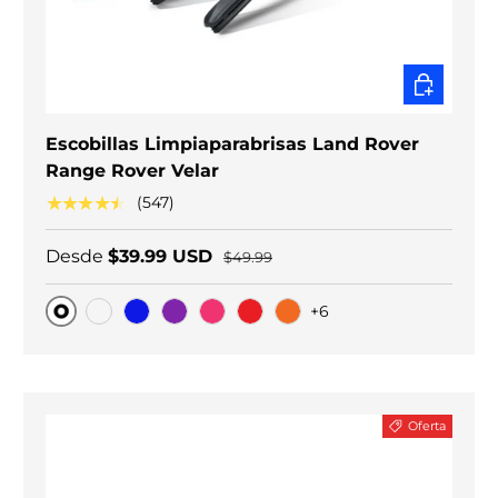
ELEGIR O
Escobillas Limpiaparabrisas Land Rover
Range Rover Velar
★★★★★
(547)
Desde
$39.99 USD
$49.99
+6
Original
Carbono negro
Blue
Purple
Pink
Red
Orange
Oferta