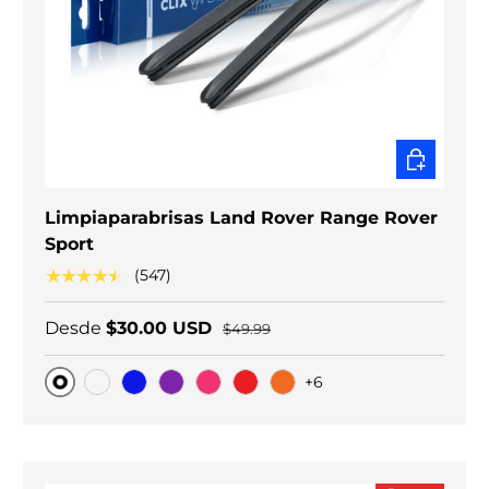
ELEGIR O
Limpiaparabrisas Land Rover Range Rover
Sport
★★★★★
(547)
Desde
$30.00 USD
$49.99
+6
Original
Carbono negro
Blue
Purple
Pink
Red
Orange