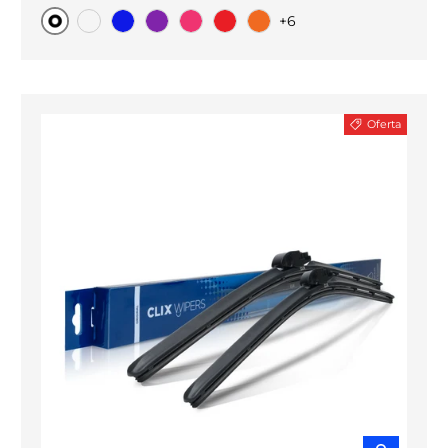
+6
Original
Carbono negro
Blue
Purple
Pink
Red
Orange
Oferta