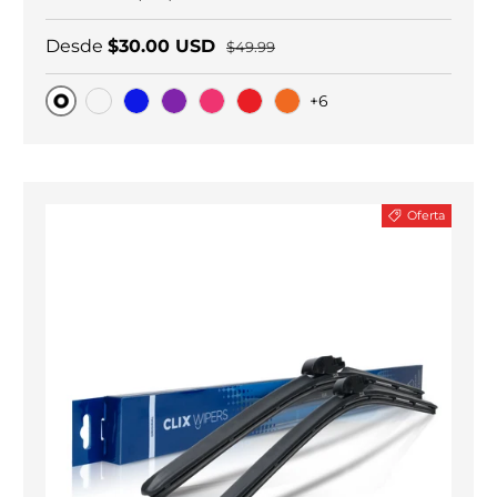
Desde
$30.00 USD
$49.99
+6
Original
Carbono negro
Blue
Purple
Pink
Red
Orange
Oferta