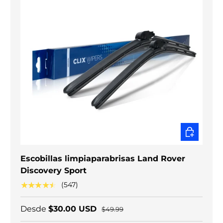
ELEGIR O
Escobillas limpiaparabrisas Land Rover
Discovery Sport
★★★★★
(547)
Desde
$30.00 USD
$49.99