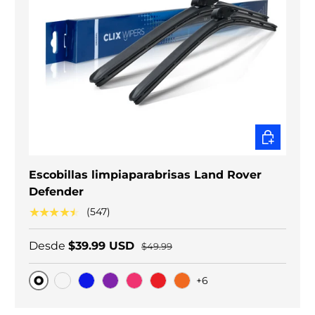
ELEGIR O
Escobillas limpiaparabrisas Land Rover
Defender
★★★★★
(547)
Desde
$39.99 USD
$49.99
+6
Original
Carbono negro
Blue
Purple
Pink
Red
Orange