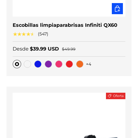
ELEGIR O
Escobillas limpiaparabrisas Infiniti QX60
★★★★★
(547)
Desde
$39.99 USD
$49.99
+4
Original
Carbono negro
Blue
Purple
Pink
Red
Orange
Oferta