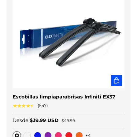
ELEGIR O
Escobillas limpiaparabrisas Infiniti EX37
★★★★★
(547)
Desde
$39.99 USD
$49.99
+4