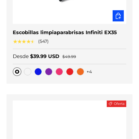
ELEGIR O
Escobillas limpiaparabrisas Infiniti EX35
★★★★★
(547)
Desde
$39.99 USD
$49.99
+4
Original
Carbono negro
Blue
Purple
Pink
Red
Orange
Oferta