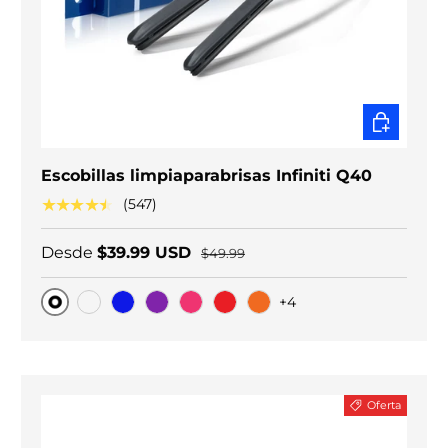
ELEGIR O
Escobillas limpiaparabrisas Infiniti Q40
★★★★★
(547)
Desde
$39.99 USD
$49.99
+4
Original
Carbono negro
Blue
Purple
Pink
Red
Orange
Oferta