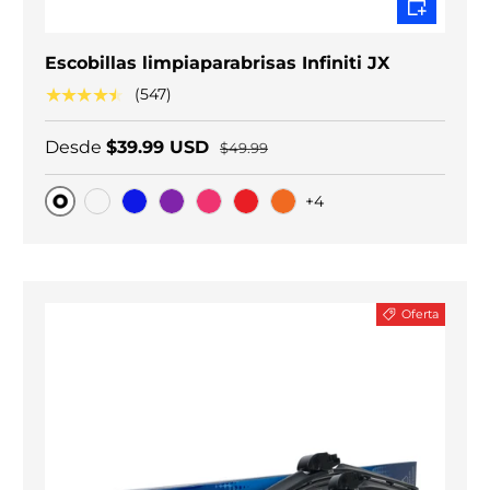
Escobillas limpiaparabrisas Infiniti JX
★★★★★
(547)
Desde
$39.99 USD
$49.99
+4
Original
Carbono negro
Blue
Purple
Pink
Red
Orange
Oferta