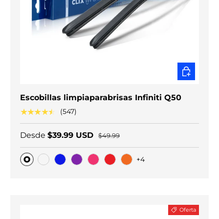
ELEGIR O
Escobillas limpiaparabrisas Infiniti Q50
★★★★★
(547)
Desde
$39.99 USD
$49.99
+4
Original
Carbono negro
Blue
Purple
Pink
Red
Orange
Oferta