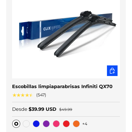
ELEGIR O
Escobillas limpiaparabrisas Infiniti QX70
★★★★★
(547)
Desde
$39.99 USD
$49.99
+4
Original
Carbono negro
Blue
Purple
Pink
Red
Orange