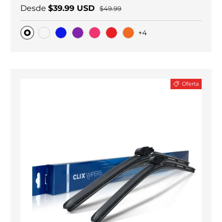
Desde
$39.99 USD
$49.99
+4
Original
Carbono negro
Blue
Purple
Pink
Red
Orange
Oferta