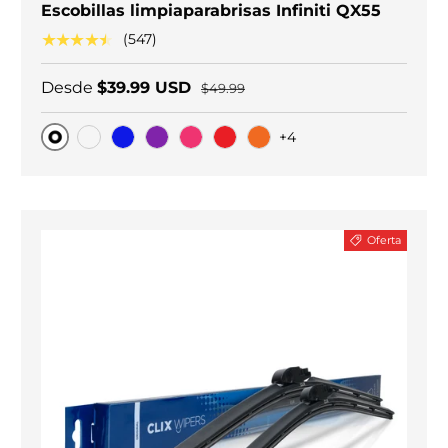
Escobillas limpiaparabrisas Infiniti QX55
★★★★★
(547)
Desde
$39.99 USD
$49.99
+4
Original
Carbono negro
Blue
Purple
Pink
Red
Orange
Oferta