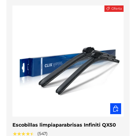
Oferta
ELEGIR O
Escobillas limpiaparabrisas Infiniti QX50
★★★★★
(547)