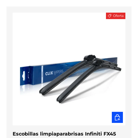
Oferta
ELEGIR O
Escobillas limpiaparabrisas Infiniti FX45