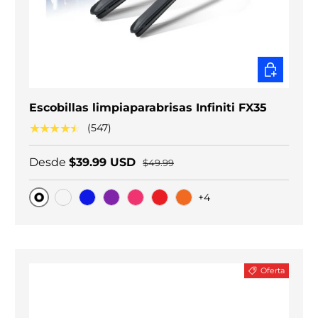
ELEGIR O
Escobillas limpiaparabrisas Infiniti FX35
★★★★★
(547)
Desde
$39.99 USD
$49.99
+4
Original
Carbono negro
Blue
Purple
Pink
Red
Orange
Oferta