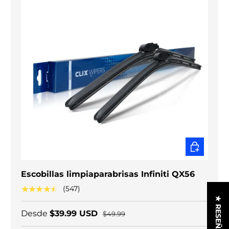
ELEGIR O
Escobillas limpiaparabrisas Infiniti QX56
★★★★★
(547)
★ RESEÑAS
Desde
$39.99 USD
$49.99