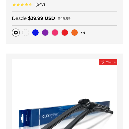
★★★★★
(547)
Desde
$39.99 USD
$49.99
+4
Original
Carbono negro
Blue
Purple
Pink
Red
Orange
Oferta