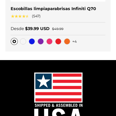
Escobillas limpiaparabrisas Infiniti Q70
★★★★★
(547)
Desde
$39.99 USD
$49.99
+4
Original
Carbono negro
Blue
Purple
Pink
Red
Orange