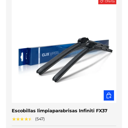
Oferta
ELEGIR O
Escobillas limpiaparabrisas Infiniti FX37
★★★★★
(547)