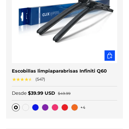
ELEGIR O
Escobillas limpiaparabrisas Infiniti Q60
★★★★★
(547)
Desde
$39.99 USD
$49.99
+4
Original
Carbono negro
Blue
Purple
Pink
Red
Orange