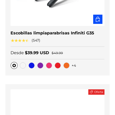
ELEGIR O
Escobillas limpiaparabrisas Infiniti G35
★★★★★
(547)
Desde
$39.99 USD
$49.99
+4
Original
Carbono negro
Blue
Purple
Pink
Red
Orange
Oferta