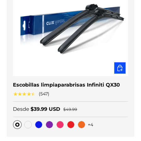
ELEGIR O
Escobillas limpiaparabrisas Infiniti QX30
★★★★★
(547)
Desde
$39.99 USD
$49.99
+4
Original
Carbono negro
Blue
Purple
Pink
Red
Orange