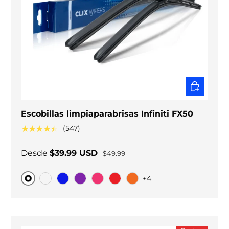
ELEGIR O
Escobillas limpiaparabrisas Infiniti FX50
★★★★★
(547)
Desde
$39.99 USD
$49.99
+4
Original
Carbono negro
Blue
Purple
Pink
Red
Orange