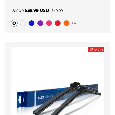
Desde
$39.99 USD
$49.99
+4
Original
Carbono negro
Blue
Purple
Pink
Red
Orange
Oferta