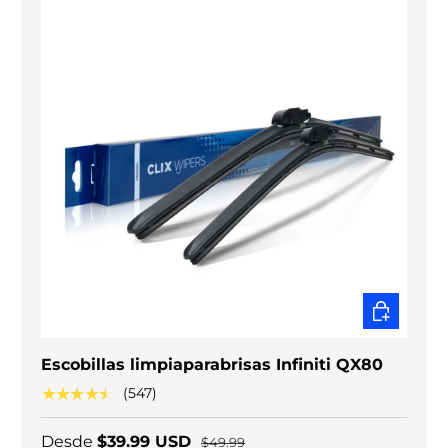
ELEGIR O
Escobillas limpiaparabrisas Infiniti QX80
★★★★★
(547)
Desde
$39.99 USD
$49.99