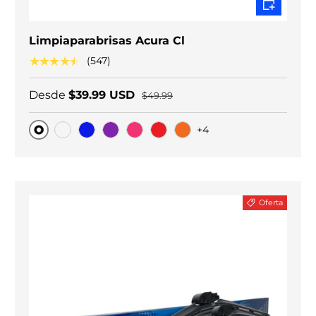
Limpiaparabrisas Acura Cl
★★★★★
(547)
Desde
$39.99 USD
$49.99
+4
Original
Carbono negro
Blue
Purple
Pink
Red
Orange
Oferta