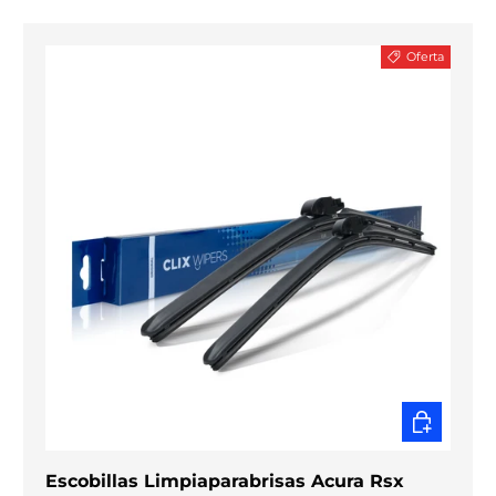
Oferta
ELEGIR O
Escobillas Limpiaparabrisas Acura Rsx