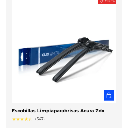
Oferta
ELEGIR O
Escobillas Limpiaparabrisas Acura Zdx
★★★★★
(547)