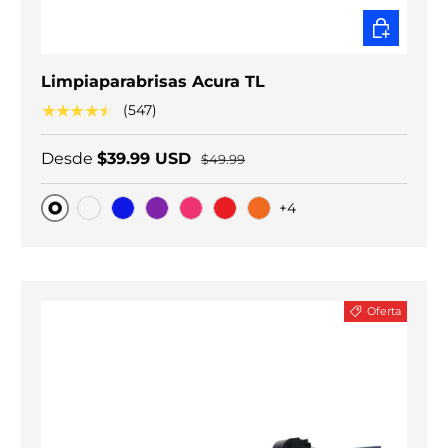
ELEGIR O
Limpiaparabrisas Acura TL
★★★★★
(547)
Desde
$39.99 USD
$49.99
+4
Original
Carbono negro
Blue
Purple
Pink
Red
Orange
Oferta