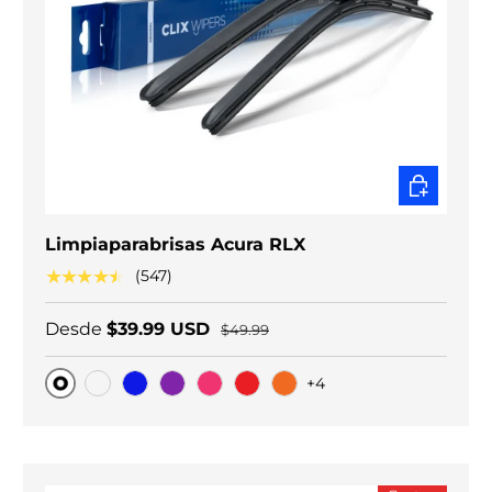
ELEGIR O
Limpiaparabrisas Acura RLX
★★★★★
(547)
Desde
$39.99 USD
$49.99
+4
Original
Carbono negro
Blue
Purple
Pink
Red
Orange