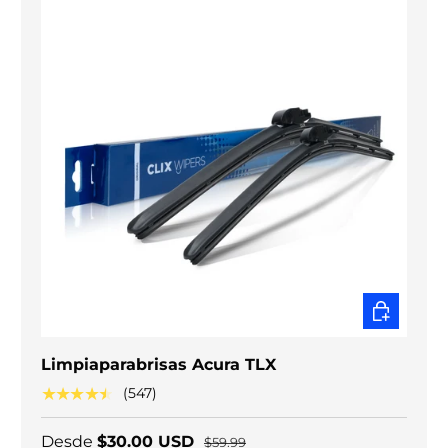
ELEGIR O
Limpiaparabrisas Acura TLX
★★★★★
(547)
Desde
$30.00 USD
$59.99