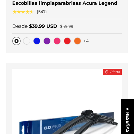
Escobillas limpiaparabrisas Acura Legend
★★★★★
(547)
Desde
$39.99 USD
$49.99
+4
Original
Carbono negro
Blue
Purple
Pink
Red
Orange
Oferta
★ RESEÑAS