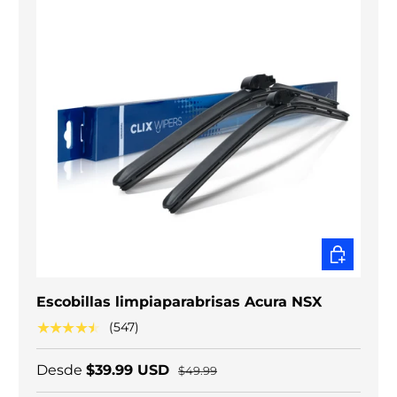
ELEGIR O
Escobillas limpiaparabrisas Acura NSX
★★★★★
(547)
Desde
$39.99 USD
$49.99