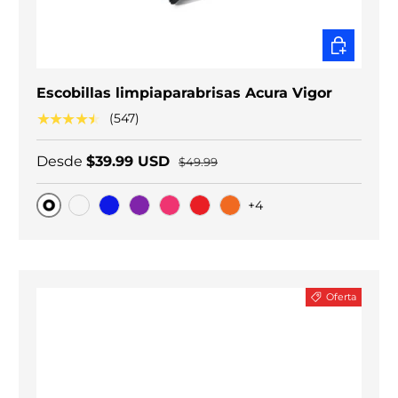
ELEGIR O
Escobillas limpiaparabrisas Acura Vigor
★★★★★
(547)
Desde
$39.99 USD
$49.99
+4
Original
Carbono negro
Blue
Purple
Pink
Red
Orange
Oferta