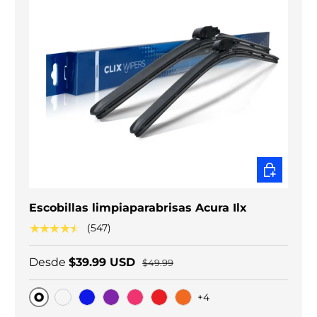
ELEGIR O
Escobillas limpiaparabrisas Acura Ilx
★★★★★
(547)
Desde
$39.99 USD
$49.99
+4
Original
Carbono negro
Blue
Purple
Pink
Red
Orange