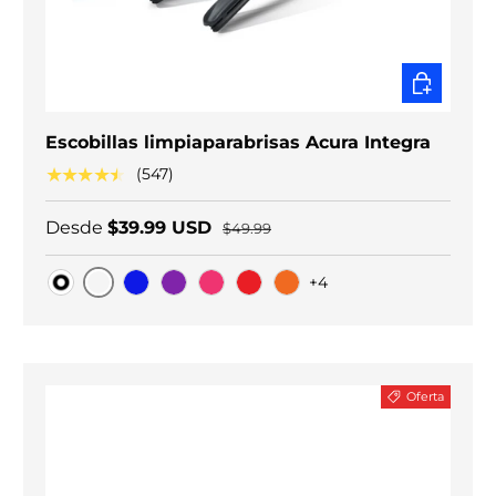
ELEGIR O
Escobillas limpiaparabrisas Acura Integra
★★★★★
(547)
Desde
$39.99 USD
$49.99
+4
Carbono negro
Original
Blue
Purple
Pink
Red
Orange
Oferta