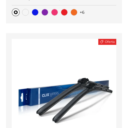
+6
Original
Carbono negro
Blue
Purple
Pink
Red
Orange
Oferta