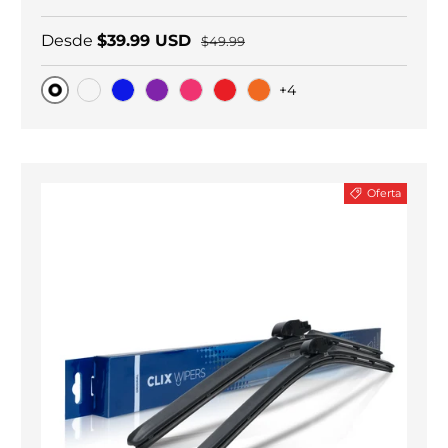
Desde
$39.99 USD
$49.99
+4
Original
Carbono negro
Blue
Purple
Pink
Red
Orange
Oferta