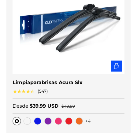
ELEGIR O
Limpiaparabrisas Acura Slx
★★★★★
(547)
Desde
$39.99 USD
$49.99
+4
Original
Carbono negro
Blue
Purple
Pink
Red
Orange