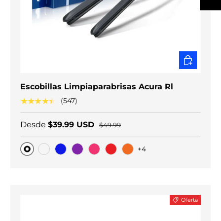
ELEGIR O
Escobillas Limpiaparabrisas Acura Rl
★★★★★
(547)
Desde
$39.99 USD
$49.99
+4
Original
Carbono negro
Blue
Purple
Pink
Red
Orange
Oferta