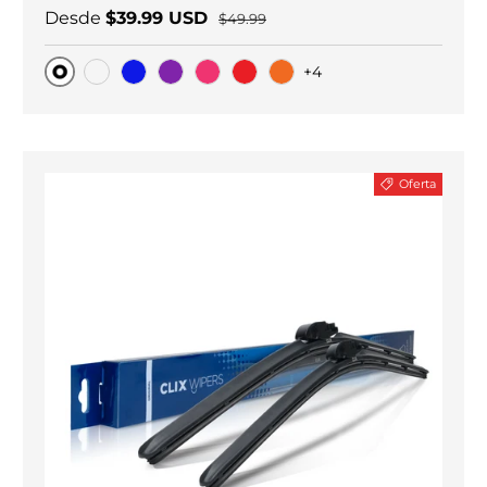
Desde
$39.99 USD
$49.99
+4
Original
Carbono negro
Blue
Purple
Pink
Red
Orange
Oferta