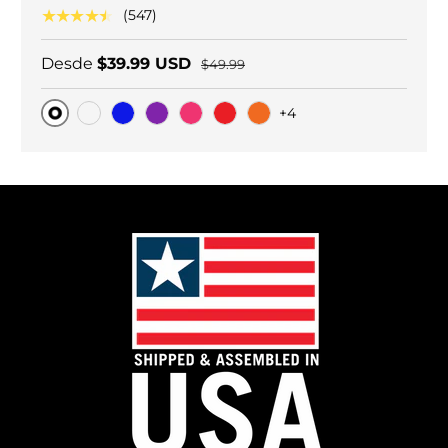
★★★★★
(547)
Desde
$39.99 USD
$49.99
+4
Original
Carbono negro
Blue
Purple
Pink
Red
Orange