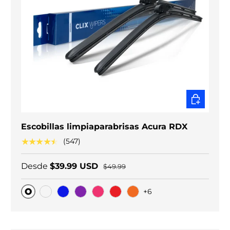
ELEGIR O
Escobillas limpiaparabrisas Acura RDX
★★★★★
(547)
Desde
$39.99 USD
$49.99
+6
Original
Carbono negro
Blue
Purple
Pink
Red
Orange