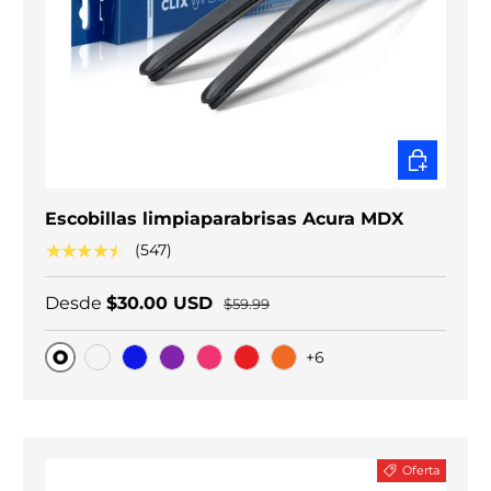
ELEGIR O
Escobillas limpiaparabrisas Acura MDX
★★★★★
(547)
Desde
$30.00 USD
$59.99
+6
Original
Carbono negro
Blue
Purple
Pink
Red
Orange
Oferta