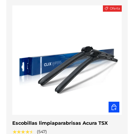
Oferta
ELEGIR O
Escobillas limpiaparabrisas Acura TSX
★★★★★
(547)